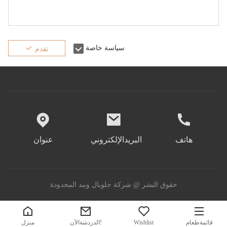
سياسة خاصة
تقدم
هاتف
البريدالإلكتروني
عنوان
حقوق النشر @ شركة جلوبال ويند المحدودة
قائمةطعام
Wishlist
الدردشةالآن!
منزل